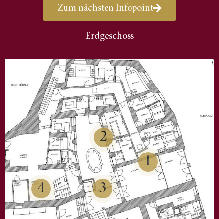
Zum nächsten Infopoint
Erdgeschoss
2
1
4
3