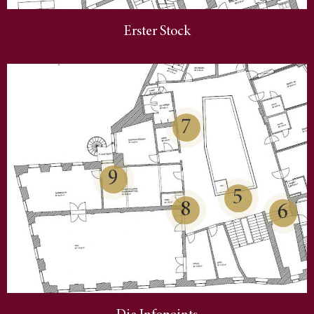
Erster Stock
7
9
5
8
6